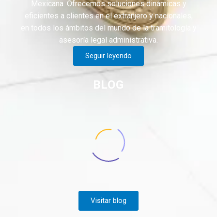
Mexicana. Ofrecemos soluciones dinámicas y
eficientes a clientes en el extranjero y nacionales,
en todos los ámbitos del mundo de la tramitología y
asesoría legal administrativa.
Seguir leyendo
BLOG
Visitar blog