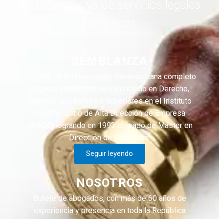
Red corporativa de servicios legales
integrados.
SEMBLANZA
En 1985 en la Universidad Panamericana completo
el grado académico de Licenciado en Derecho,
continuo sus estudios superiores en el Instituto
Panamericano de Alta Dirección de Empresa
(IPADE) logrando en 1993 el grado de Máster en
Dirección de Empresas.
Seguir leyendo
NOSOTROS
Bufete de abogados, con más de 60 años de
experiencia y presencia en toda la República