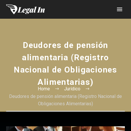
Deudores de pensión
alimentaria (Registro
Nacional de Obligaciones
Alimentarias)
Home
Jurídico
Deudores de pensión alimentaria (Registro Nacional de
Obligaciones Alimentarias)