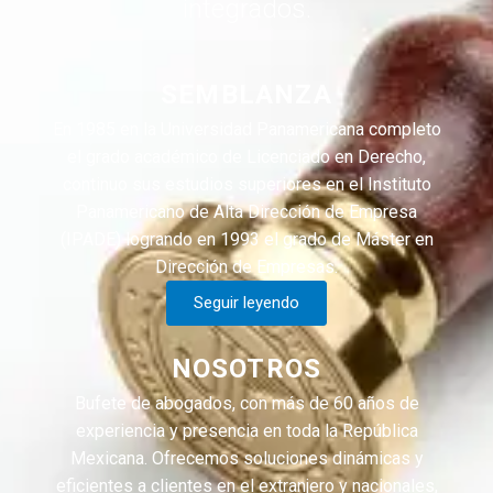
integrados.
SEMBLANZA
En 1985 en la Universidad Panamericana completo
el grado académico de Licenciado en Derecho,
continuo sus estudios superiores en el Instituto
Panamericano de Alta Dirección de Empresa
(IPADE) logrando en 1993 el grado de Máster en
Dirección de Empresas.
Seguir leyendo
NOSOTROS
Bufete de abogados, con más de 60 años de
experiencia y presencia en toda la República
Mexicana. Ofrecemos soluciones dinámicas y
eficientes a clientes en el extranjero y nacionales,