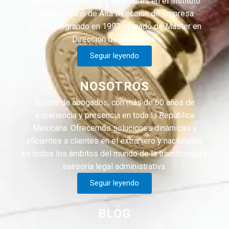
continuo sus estudios superiores en el Instituto
Panamericano de Alta Dirección de Empresa
(IPADE) logrando en 1993 el grado de Máster en
Dirección de Empresas.
Seguir leyendo
NOSOTROS
Bufete de abogados, con más de 60 años de
experiencia y presencia en toda la República
Mexicana. Ofrecemos soluciones dinámicas y
eficientes a clientes en el extranjero y nacionales,
en todos los ámbitos del mundo de la tramitología y
asesoría legal administrativa.
Seguir leyendo
BLOG