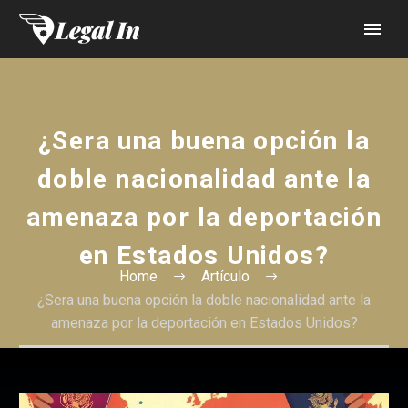
¿Sera una buena opción la
doble nacionalidad ante la
amenaza por la deportación
en Estados Unidos?
Home
Artículo
¿Sera una buena opción la doble nacionalidad ante la
amenaza por la deportación en Estados Unidos?