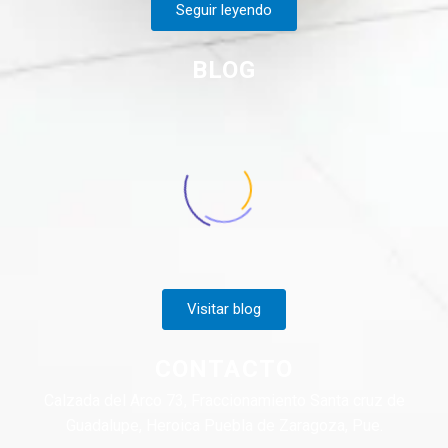
Seguir leyendo
BLOG
Visitar blog
CONTACTO
Calzada del Arco 73, Fraccionamiento Santa cruz de
Guadalupe, Heroica Puebla de Zaragoza, Pue.