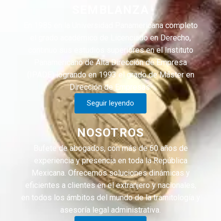
SEMBLANZA
En 1985 en la Universidad Panamericana completo
el grado académico de Licenciado en Derecho,
continuo sus estudios superiores en el Instituto
Panamericano de Alta Dirección de Empresa
(IPADE) logrando en 1993 el grado de Máster en
Dirección de Empresas.
Seguir leyendo
NOSOTROS
Bufete de abogados, con más de 60 años de
experiencia y presencia en toda la República
Mexicana. Ofrecemos soluciones dinámicas y
eficientes a clientes en el extranjero y nacionales,
en todos los ámbitos del mundo de la tramitología y
asesoría legal administrativa.