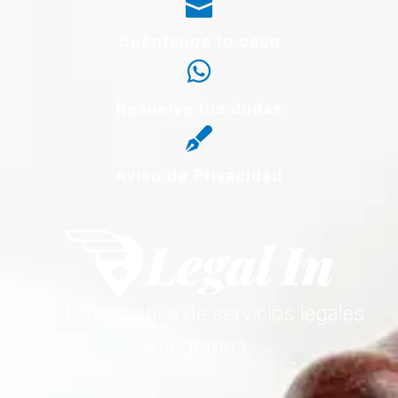
Cuéntanos tu caso
Resuelve tus dudas
Aviso de Privacidad
Red corporativa de servicios legales
integrados.