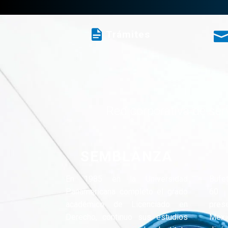
Trámites
Red corporativa de serv
SEMBLANZA
En 1985 en la Universidad
Bufe
Panamericana completo el grado
60 
académico de Licenciado en
pres
Derecho, continuo sus estudios
Mexi