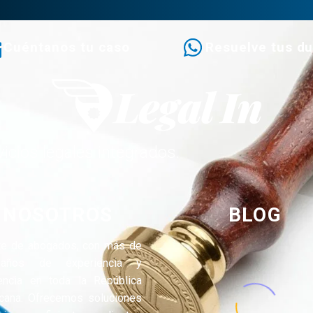
Cuéntanos tu caso
Resuelve tus d
icios legales integrados.
NOSOTROS
BLOG
te de abogados, con más de
años de experiencia y
encia en toda la República
cana. Ofrecemos soluciones