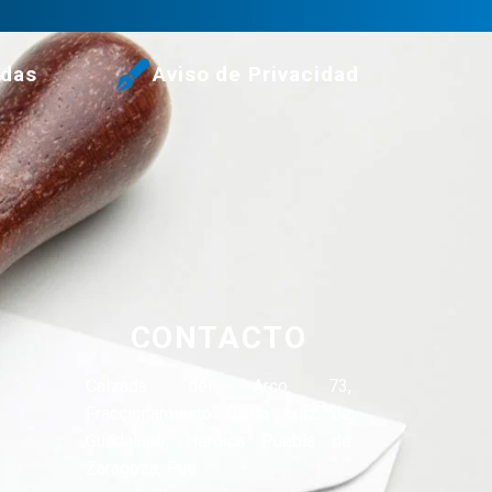
udas
Aviso de Privacidad
CONTACTO
Calzada del Arco 73,
Fraccionamiento Santa cruz de
Guadalupe, Heroica Puebla de
Zaragoza, Pue.