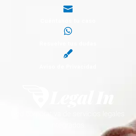
Cuéntanos tu caso
Resuelve tus dudas
Aviso de Privacidad
Red corporativa de servicios legales
integrados.