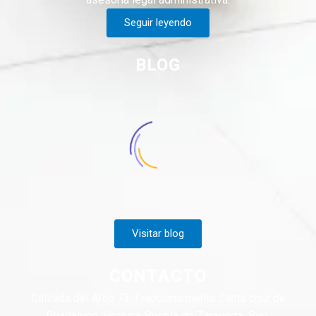
Seguir leyendo
BLOG
Visitar blog
CONTACTO
Calzada del Arco 73, Fraccionamiento Santa cruz de
Guadalupe, Heroica Puebla de Zaragoza, Pue.