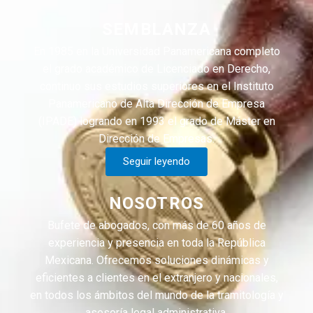
SEMBLANZA
En 1985 en la Universidad Panamericana completo
el grado académico de Licenciado en Derecho,
continuo sus estudios superiores en el Instituto
Panamericano de Alta Dirección de Empresa
(IPADE) logrando en 1993 el grado de Máster en
Dirección de Empresas.
Seguir leyendo
NOSOTROS
Bufete de abogados, con más de 60 años de
experiencia y presencia en toda la República
Mexicana. Ofrecemos soluciones dinámicas y
eficientes a clientes en el extranjero y nacionales,
en todos los ámbitos del mundo de la tramitología y
asesoría legal administrativa.