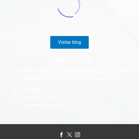
Visitar blog
CONTACTO
Calzada del Arco 73, Fraccionamiento Santa cruz de
Guadalupe, Heroica Puebla de Zaragoza, Pue.
Llámanos
Cuéntanos tu caso
Resuelve tus dudas