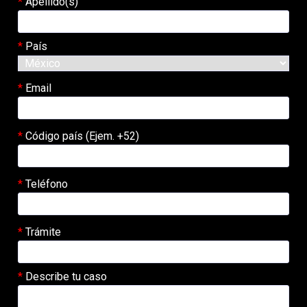
Apellido(s)
País
Email
Código país (Ejem. +52)
Teléfono
Trámite
Describe tu caso