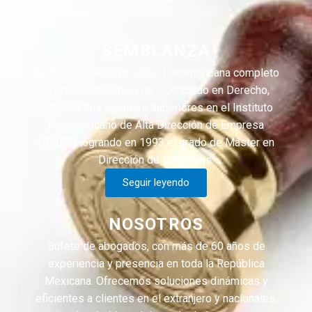
SEMBLANZA
En 1985 en la Universidad Panamericana completo
el grado académico de Licenciado en Derecho,
continuo sus estudios superiores en el Instituto
Panamericano de Alta Dirección de Empresa
(IPADE) logrando en 1993 el grado de Máster en
Dirección de Empresas.
Seguir leyendo
NOSOTROS
Bufete de abogados, con más de 60 años de
experiencia y presencia en toda la República
Mexicana. Ofrecemos soluciones dinámicas y
eficientes a clientes en el extranjero y nacionales,