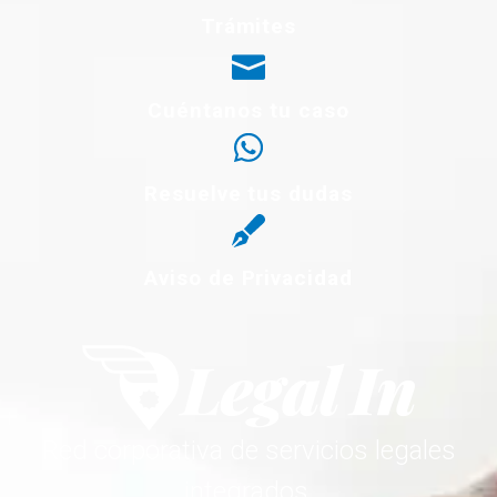
Trámites
Cuéntanos tu caso
Resuelve tus dudas
Aviso de Privacidad
Red corporativa de servicios legales
integrados.