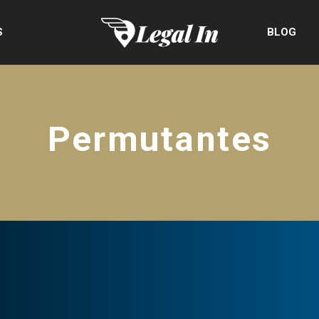
S
BLOG
Permutantes