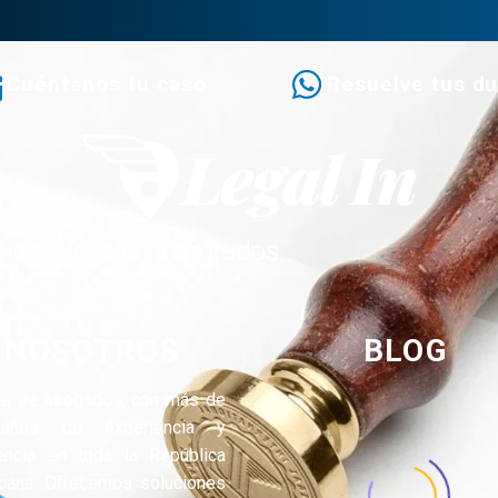
Cuéntanos tu caso
Resuelve tus d
icios legales integrados.
NOSOTROS
BLOG
te de abogados, con más de
años de experiencia y
encia en toda la República
cana. Ofrecemos soluciones