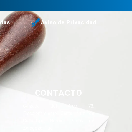
udas
Aviso de Privacidad
CONTACTO
Calzada del Arco 73,
Fraccionamiento Santa cruz de
Guadalupe, Heroica Puebla de
Zaragoza, Pue.