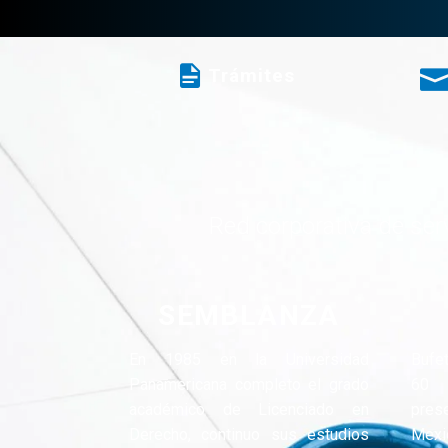
Trámites
Red corporativa de serv
SEMBLANZA
En 1985 en la Universidad
Bufe
Panamericana completo el grado
60 
académico de Licenciado en
pres
Derecho, continuo sus estudios
Mexi