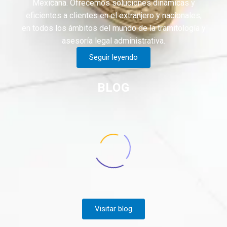
Mexicana. Ofrecemos soluciones dinámicas y
eficientes a clientes en el extranjero y nacionales,
en todos los ámbitos del mundo de la tramitología y
asesoría legal administrativa.
Seguir leyendo
BLOG
Visitar blog