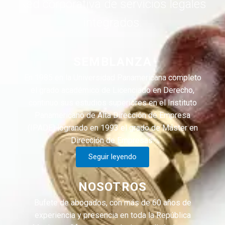
Red corporativa de servicios legales
integrados.
SEMBLANZA
En 1985 en la Universidad Panamericana completo
el grado académico de Licenciado en Derecho,
continuo sus estudios superiores en el Instituto
Panamericano de Alta Dirección de Empresa
(IPADE) logrando en 1993 el grado de Máster en
Dirección de Empresas.
Seguir leyendo
NOSOTROS
Bufete de abogados, con más de 60 años de
experiencia y presencia en toda la República