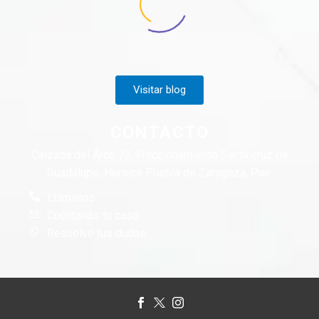
Visitar blog
CONTACTO
Calzada del Arco 73, Fraccionamiento Santa cruz de
Guadalupe, Heroica Puebla de Zaragoza, Pue.
Llámanos
Cuéntanos tu caso
Resuelve tus dudas