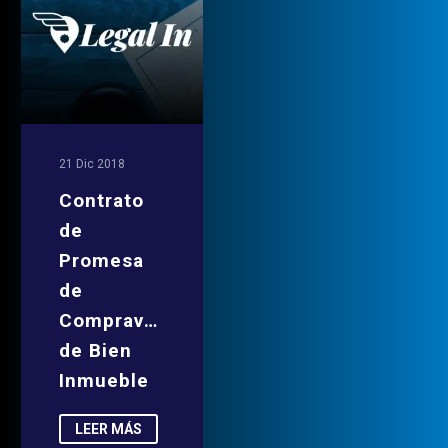
21 Dic 2018
Contrato
de
Promesa
de
Compraventa
de Bien
Inmueble
LEER MÁS