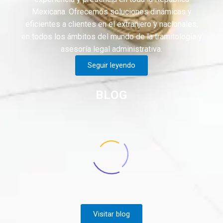
Mexicana. Ofrecemos soluciones dinámicas y
eficientes a clientes en el extranjero y nacionales,
en todos los ámbitos del mundo de la tramitología y
asesoría legal administrativa.
Seguir leyendo
BLOG
Visitar blog