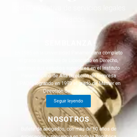
Red corporativa de servicios legales
integrados.
SEMBLANZA
En 1985 en la Universidad Panamericana completo
el grado académico de Licenciado en Derecho,
continuo sus estudios superiores en el Instituto
Panamericano de Alta Dirección de Empresa
(IPADE) logrando en 1993 el grado de Máster en
Dirección de Empresas.
Seguir leyendo
NOSOTROS
Bufete de abogados, con más de 60 años de
experiencia y presencia en toda la República