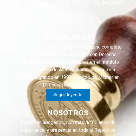
Red corporativa de servicios legales
integrados.
SEMBLANZA
En 1985 en la Universidad Panamericana completo
el grado académico de Licenciado en Derecho,
continuo sus estudios superiores en el Instituto
Panamericano de Alta Dirección de Empresa
(IPADE) logrando en 1993 el grado de Máster en
Dirección de Empresas.
Seguir leyendo
NOSOTROS
Bufete de abogados, con más de 60 años de
experiencia y presencia en toda la República