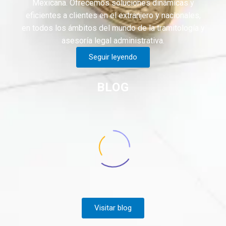
Mexicana. Ofrecemos soluciones dinámicas y
eficientes a clientes en el extranjero y nacionales,
en todos los ámbitos del mundo de la tramitología y
asesoría legal administrativa.
Seguir leyendo
BLOG
Visitar blog