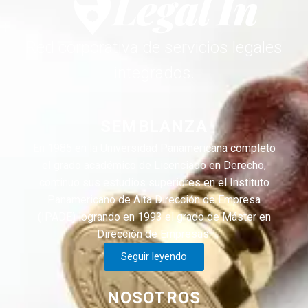
Red corporativa de servicios legales
integrados.
SEMBLANZA
En 1985 en la Universidad Panamericana completo
el grado académico de Licenciado en Derecho,
continuo sus estudios superiores en el Instituto
Panamericano de Alta Dirección de Empresa
(IPADE) logrando en 1993 el grado de Máster en
Dirección de Empresas.
Seguir leyendo
NOSOTROS