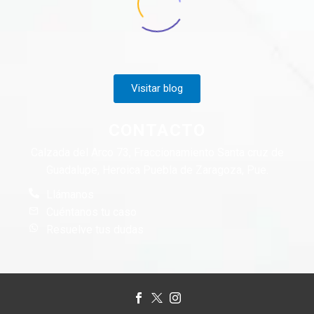
Visitar blog
CONTACTO
Calzada del Arco 73, Fraccionamiento Santa cruz de
Guadalupe, Heroica Puebla de Zaragoza, Pue.
Llámanos
Cuéntanos tu caso
Resuelve tus dudas