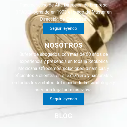
Panamericano de Alta Dirección de Empresa
(IPADE) logrando en 1993 el grado de Máster en
Dirección de Empresas.
Seguir leyendo
NOSOTROS
Bufete de abogados, con más de 60 años de
experiencia y presencia en toda la República
Mexicana. Ofrecemos soluciones dinámicas y
eficientes a clientes en el extranjero y nacionales,
en todos los ámbitos del mundo de la tramitología y
asesoría legal administrativa.
Seguir leyendo
BLOG