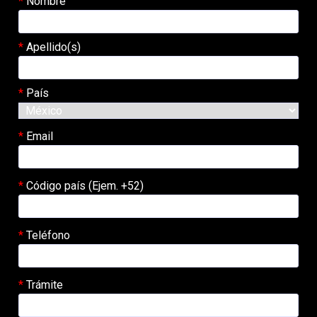
Nombre
Apellido(s)
País
Email
Código país (Ejem. +52)
Teléfono
Trámite