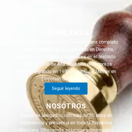
integrados.
SEMBLANZA
En 1985 en la Universidad Panamericana completo
el grado académico de Licenciado en Derecho,
continuo sus estudios superiores en el Instituto
Panamericano de Alta Dirección de Empresa
(IPADE) logrando en 1993 el grado de Máster en
Dirección de Empresas.
Seguir leyendo
NOSOTROS
Bufete de abogados, con más de 60 años de
experiencia y presencia en toda la República
Mexicana. Ofrecemos soluciones dinámicas y