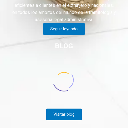
eficientes a clientes en el extranjero y nacionales,
en todos los ámbitos del mundo de la tramitología y
asesoría legal administrativa.
Seguir leyendo
BLOG
Visitar blog