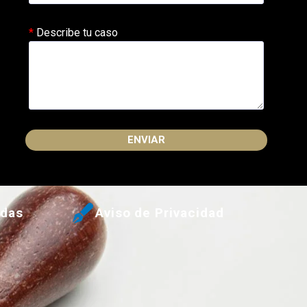
Describe tu caso
Please
leave
this
udas
Aviso de Privacidad
field
empty.