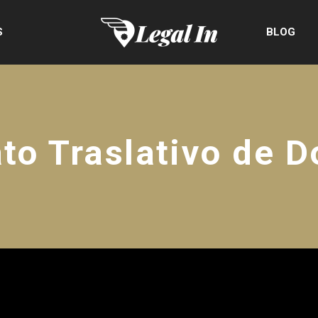
S
BLOG
to Traslativo de 