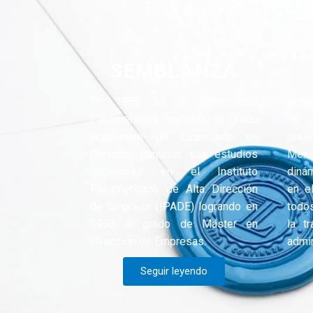
Red corporativa de serv
SEMBLANZA
En 1985 en la Universidad
Bufe
Panamericana completo el grado
60 
académico de Licenciado en
pres
Derecho, continuo sus estudios
Mexi
superiores en el Instituto
dinám
Panamericano de Alta Dirección
en el
de Empresa (IPADE) logrando en
todo
1993 el grado de Máster en
la t
Dirección de Empresas.
admin
Seguir leyendo