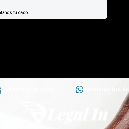
ntanos tu caso.
Cuéntanos tu caso
Resuelve tus d