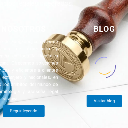
icios legales integrados.
NOSOTROS
BLOG
te de abogados, con más de
años de experiencia y
encia en toda la República
cana. Ofrecemos soluciones
icas y eficientes a clientes
 extranjero y nacionales, en
s los ámbitos del mundo de
ramitología y asesoría legal
istrativa.
Visitar blog
Seguir leyendo