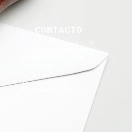
CONTACTO
Calzada del Arco 73,
Fraccionamiento Santa cruz de
Guadalupe, Heroica Puebla de
Zaragoza, Pue.
Llámanos
Cuéntanos tu caso
Resuelve tus dudas