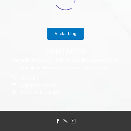
Visitar blog
CONTACTO
Calzada del Arco 73, Fraccionamiento Santa cruz de
Guadalupe, Heroica Puebla de Zaragoza, Pue.
Llámanos
Cuéntanos tu caso
Resuelve tus dudas