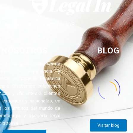
icios legales integrados.
NOSOTROS
BLOG
te de abogados, con más de
años de experiencia y
encia en toda la República
cana. Ofrecemos soluciones
icas y eficientes a clientes
 extranjero y nacionales, en
s los ámbitos del mundo de
ramitología y asesoría legal
istrativa.
Visitar blog