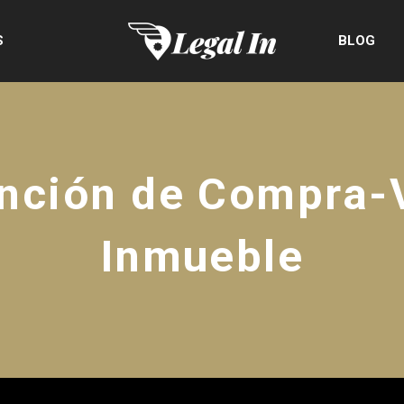
S
BLOG
ención de Compra-
Inmueble