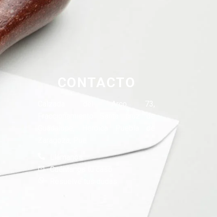
CONTACTO
Calzada del Arco 73,
Fraccionamiento Santa cruz de
Guadalupe, Heroica Puebla de
Zaragoza, Pue.
Llámanos
Cuéntanos tu caso
Resuelve tus dudas