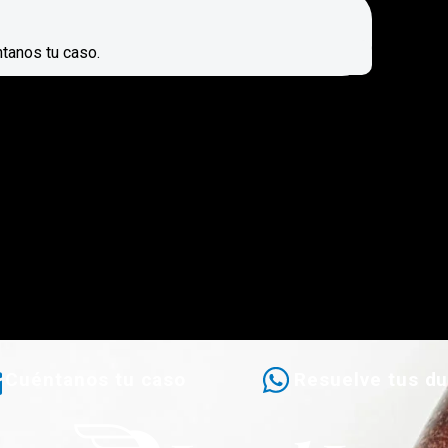
ntanos tu caso.
Cuéntanos tu caso
Resuelve tus d