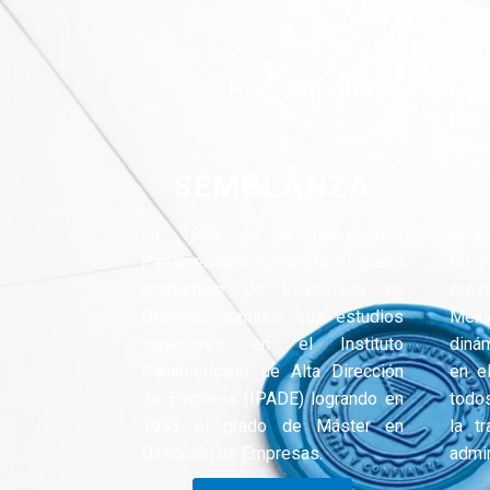
Red corporativa de serv
SEMBLANZA
En 1985 en la Universidad
Bufe
Panamericana completo el grado
60 
académico de Licenciado en
pres
Derecho, continuo sus estudios
Mexi
superiores en el Instituto
dinám
Panamericano de Alta Dirección
en el
de Empresa (IPADE) logrando en
todo
1993 el grado de Máster en
la t
Dirección de Empresas.
admin