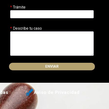
Trámite
Describe tu caso
Please
leave
this
udas
Aviso de Privacidad
field
empty.