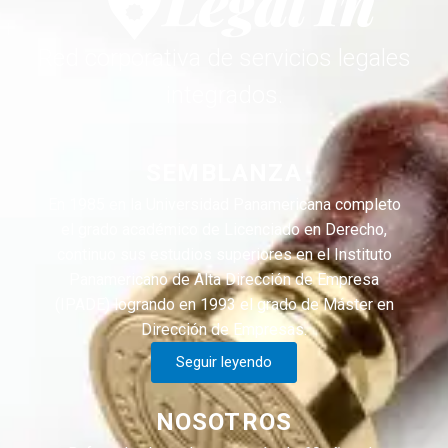
Red corporativa de servicios legales
integrados.
SEMBLANZA
En 1985 en la Universidad Panamericana completo
el grado académico de Licenciado en Derecho,
continuo sus estudios superiores en el Instituto
Panamericano de Alta Dirección de Empresa
(IPADE) logrando en 1993 el grado de Máster en
Dirección de Empresas.
Seguir leyendo
NOSOTROS