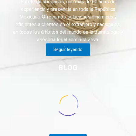
Bufete de abogados, con más de 60 años de
experiencia y presencia en toda la República
Mexicana. Ofrecemos soluciones dinámicas y
eficientes a clientes en el extranjero y nacionales,
en todos los ámbitos del mundo de la tramitología y
asesoría legal administrativa.
Seguir leyendo
BLOG