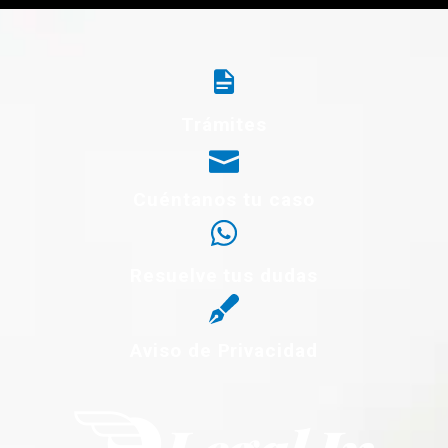
Please
leave
this
field
empty.
Trámites
Cuéntanos tu caso
Resuelve tus dudas
Aviso de Privacidad