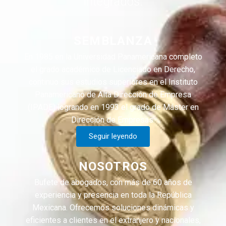
integrados.
SEMBLANZA
En 1985 en la Universidad Panamericana completo
el grado académico de Licenciado en Derecho,
continuo sus estudios superiores en el Instituto
Panamericano de Alta Dirección de Empresa
(IPADE) logrando en 1993 el grado de Máster en
Dirección de Empresas.
Seguir leyendo
NOSOTROS
Bufete de abogados, con más de 60 años de
experiencia y presencia en toda la República
Mexicana. Ofrecemos soluciones dinámicas y
eficientes a clientes en el extranjero y nacionales,