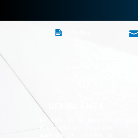
Trámites
Red corporativa de serv
SEMBLANZA
En 1985 en la Universidad
Bufe
Panamericana completo el grado
60 
académico de Licenciado en
pres