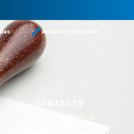
udas
Aviso de Privacidad
CONTACTO
Calzada del Arco 73,
Fraccionamiento Santa cruz de
Guadalupe, Heroica Puebla de