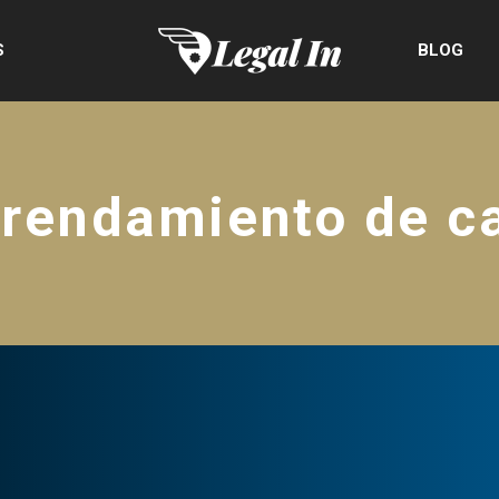
S
BLOG
rrendamiento de c