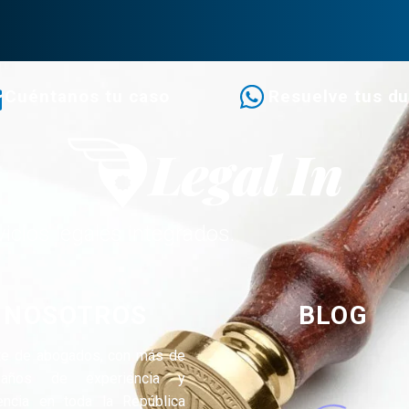
Cuéntanos tu caso
Resuelve tus d
icios legales integrados.
NOSOTROS
BLOG
te de abogados, con más de
años de experiencia y
encia en toda la República