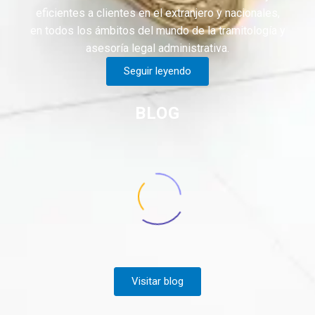
eficientes a clientes en el extranjero y nacionales,
en todos los ámbitos del mundo de la tramitología y
asesoría legal administrativa.
Seguir leyendo
BLOG
Visitar blog