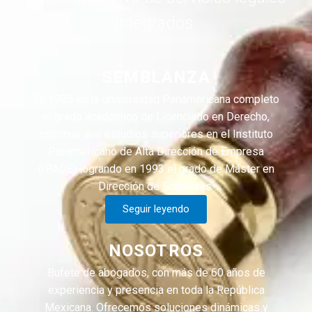
integrados.
SEMBLANZA
En 1985 en la Universidad Panamericana completo
el grado académico de Licenciado en Derecho,
continuo sus estudios superiores en el Instituto
Panamericano de Alta Dirección de Empresa
(IPADE) logrando en 1993 el grado de Máster en
Dirección de Empresas.
Seguir leyendo
NOSOTROS
Bufete de abogados, con más de 60 años de
experiencia y presencia en toda la República
Mexicana. Ofrecemos soluciones dinámicas y