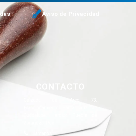
udas
Aviso de Privacidad
CONTACTO
Calzada del Arco 73,
Fraccionamiento Santa cruz de
Guadalupe, Heroica Puebla de
Zaragoza, Pue.
Llámanos