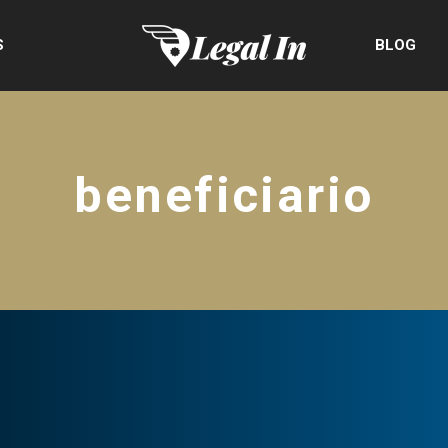
S
BLOG
beneficiario