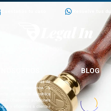
Cuéntanos tu caso
Resuelve tus d
icios legales integrados.
NOSOTROS
BLOG
te de abogados, con más de
años de experiencia y
encia en toda la República
cana. Ofrecemos soluciones
icas y eficientes a clientes