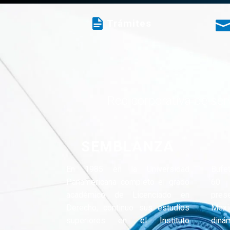
Trámites
Red corporativa de serv
SEMBLANZA
En 1985 en la Universidad
Bufe
Panamericana completo el grado
60 
académico de Licenciado en
pres
Derecho, continuo sus estudios
Mexi
superiores en el Instituto
dinám